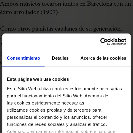
Ambos músicos tocaron juntos en Barcelona con un
éxito arrollador (1907).
Como otros pianistas catalanes de su generación,
Malats murió prematuramente. El Palau de la
Música Catalana acogió su último concierto público
(10 de marzo de 1910), donde presentó su caballo
Consentimiento
Detalles
Acerca de las cookies
de batalla:
Iberia
de Albéniz.
Esta página web usa cookies
Este Sitio Web utiliza cookies estrictamente necesarias
para el funcionamiento del Sitio Web. Además de
las cookies estrictamente necesarias,
utilizamos cookies propias y de terceros para
personalizar el contenido y los anuncios, ofrecer
funciones de redes sociales y analizar el tráfico.
Además, compartimos información sobre el uso que