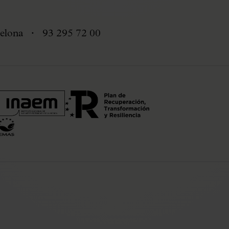
elona
93 295 72 00