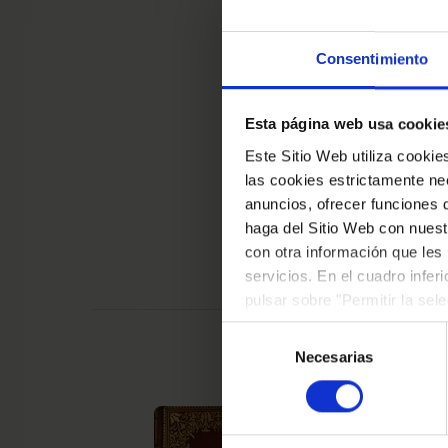
Consentimiento
Esta página web usa cookie
Este Sitio Web utiliza cooki
las cookies estrictamente nec
anuncios, ofrecer funciones 
haga del Sitio Web con nuest
con otra información que les
servicios. En el cuadro infer
pulsar sobre "Permitir la sel
podrá deshabilitar o configur
Selección
Necesarias
de
consentimiento