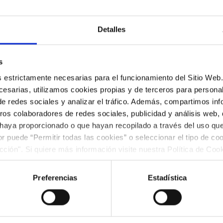
Detalles
s
es estrictamente necesarias para el funcionamiento del Sitio We
esarias, utilizamos cookies propias y de terceros para personali
de redes sociales y analizar el tráfico. Además, compartimos in
ros colaboradores de redes sociales, publicidad y análisis web
 haya proporcionado o que hayan recopilado a través del uso q
ior puede “Permitir todas las cookies” o seleccionar el tipo de co
ección". Si quiere más información visite nuestra Política de Co
ar las cookies en cualquier momento.”.
Preferencias
Estadística
Libro de Oro del Orfeó 