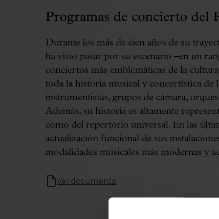
Programas de concierto del 
Durante los más de cien años de su trayect
ha visto pasar por su escenario –en un ran
conciertos más emblemáticas de la cultur
toda la historia musical y concertística de 
instrumentistas, grupos de cámara, orquest
Además, su historia es altamente representa
como del repertorio universal. En las últi
actualización funcional de sus instalaciones
modalidades musicales más modernas y ac
Ver documento