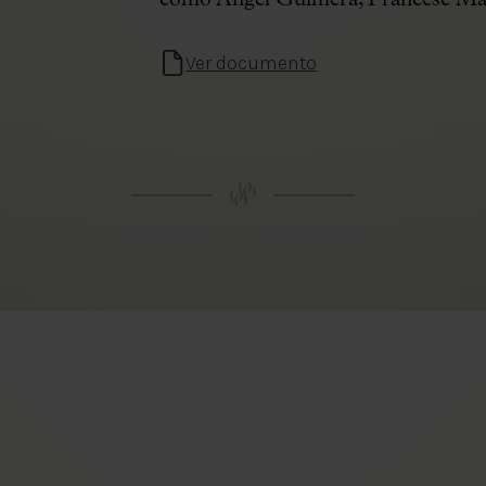
como Àngel Guimerà, Francesc Mat
Ver documento