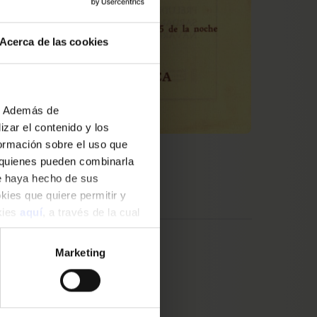
Acerca de las cookies
b. Además de
zar el contenido y los
formación sobre el uso que
, quienes pueden combinarla
ue haya hecho de sus
okies que quiere permitir y
okies
aquí
, a través de la cual
Marketing
Català