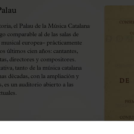
Palau
oria, el Palau de la Música Catalana
go comparable al de las salas de
a musical europea– prácticamente
los últimos cien años: cantantes,
as, directores y compositores.
tiva, tanto de la música catalana
mas décadas, con la ampliación y
, es un auditorio abierto a las
tuales.