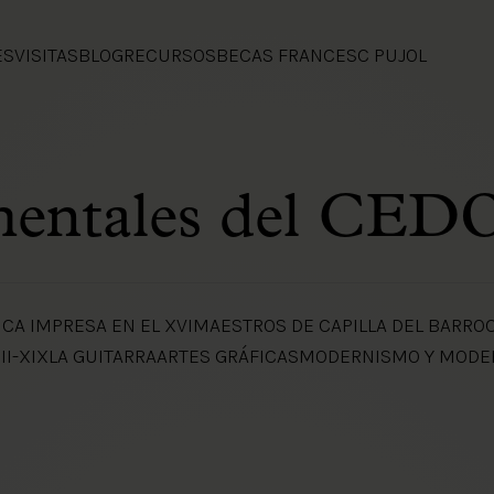
ES
VISITAS
BLOG
RECURSOS
BECAS FRANCESC PUJOL
mentales del CE
CA IMPRESA EN EL XVI
MAESTROS DE CAPILLA DEL BARRO
II-XIX
LA GUITARRA
ARTES GRÁFICAS
MODERNISMO Y MODE