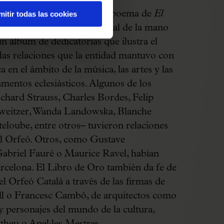
e abre con el autógrafo del poema de
El
mitir todas las cookies
 seguido de su
incipit
musical de la mano
un álbum de dedicatorias que ilustra el
e las relaciones que la entidad mantuvo con
 en el ámbito de la música, las artes y las
estamentos eclesiásticos. Algunos de los
chard Strauss, Charles Bordes, Felip
chweitzer, Wanda Landowska, Blanche
eloube, entre otros– tuvieron relaciones
el Orfeó. Otros, como Gustave
Gabriel Fauré o Maurice Ravel, habían
arcelona. El Libro de Oro también da fe de
del Orfeó Català a través de las firmas de
ll o Francesc Cambó, de arquitectos como
 y personajes del mundo de la cultura,