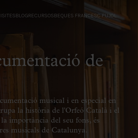
ISITES
BLOG
RECURSOS
BEQUES FRANCESC PUJOL
cumentació de
cumentació musical i en especial en
upa la història de l'Orfeó Català i el
la importància del seu fons, és
tres musicals de Catalunya.