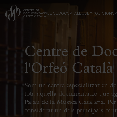
EL CEDOC
CATÀLEGS
EXPOSICIONS
V
Centre de Do
l'Orfeó Català
Som un centre especialitzat en do
tota aquella documentació que agr
Palau de la Música Catalana. Per 
considerat un dels principals cen