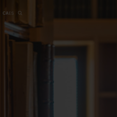
CA
ES