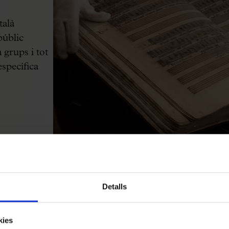
talà
públic
 grups i tot
específica
Detalls
kies