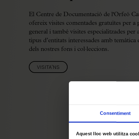
El Centre de Documentació de l'Orfeó Ca
ofereix visites comentades gratuïtes per a 
general i també visites especialitzades per a
tipus d’entitats interessades amb temàtica 
dels nostres fons i col·leccions.
VISITA'NS
Consentiment
Aquest lloc web utilitza coo