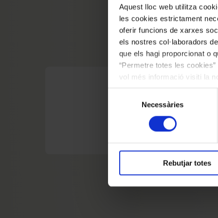
Aquest lloc web utilitza coo
les cookies estrictament nece
oferir funcions de xarxes soc
els nostres col·laboradors de
que els hagi proporcionat o qu
“Permetre totes les cookies” 
vol més informació visiti la 
EXPOSICIÓ FUTURA
les cookies en qualsevol mo
Selecció
Robert Gerhard: del
Necessàries
de
consentiment
Del 29 d'octubre de 2026 al 7 de març de
Rebutjar totes