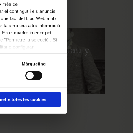
 A més de
r el contingut i els anuncis,
ús que faci del Lloc Web amb
ar-la amb una altra informació
 En el quadre inferior pot
e "Permetre la selecció". Si
IÓ PASSADA
itar o configurar
rd Viñes, el Palau y
úsica catalana
Màrqueting
e març al 20 de juliol de 2026
etre totes les cookies