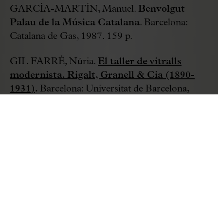
GARCÍA-MARTÍN, Manuel.
Benvolgut
Palau de la Música Catalana
. Barcelona:
Catalana de Gas, 1987. 159 p.
GIL FARRÉ, Núria.
El taller de vitralls
modernista. Rigalt, Granell & Cia (1890-
1931)
.
Barcelona: Universitat de Barcelona,
2013. 643 p.
HUGHES, Robert [
et al.
].
El Palau de la
Música Catalana.
Barcelona : Palau de la
Música; [Sant Lluís]: Triangle Postals, 2009.
239 p.
ROIG I ROSICH, Josep M.
Història de
l'Orfeó Català: moments cabdals del seu