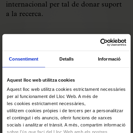
internacional per tal de donar suport
a la recerca.
Consentiment
Detalls
Informació
Bibliografia
Aquest lloc web utilitza cookies
ARTÍS I BENACH, Pere; MILLET I LORAS,
Aquest lloc web utilitza cookies estrictament necessàries
per al funcionament del Lloc Web. A més de
Lluís.
Orfeó Català: llibre del
les cookies estrictament necessàries,
centenari.
Barcelona: Fundació Orfeó Català:
utilitzem cookies pròpies i de tercers per a personalitzar
Barcino, 1991. 356 p.
el contingut i els anuncis, oferir funcions de xarxes
socials i analitzar el trànsit. A més, compartim informació
ARTÍS I BENACH, Pere.
Pedres vives: Palau
sobre l'ús que faci del Lloc Web amb els nostres