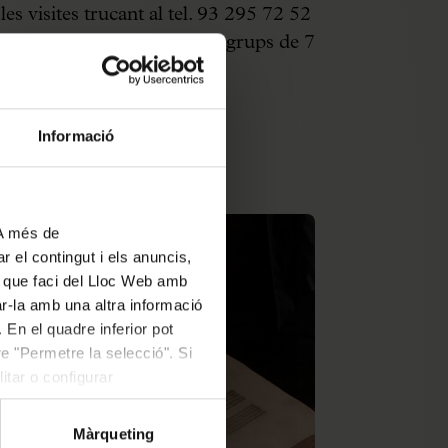
es visites trucant al tel. 93 295 72 52
@palaumusica.cat
(Mínim grups de 7
Informació
 A més de
r el contingut i els anuncis,
ús que faci del Lloc Web amb
ar-la amb una altra informació
 En el quadre inferior pot
e "Permetre la selecció". Si
itar o configurar
Màrqueting