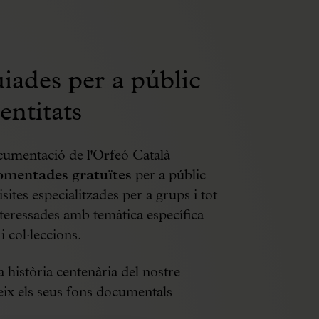
uiades per a públic
entitats
umentació de l'Orfeó Català
comentades gratuïtes
per a públic
sites especialitzades per a grups i tot
interessades amb temàtica específica
i col·leccions.
a història centenària del nostre
eix els seus fons documentals