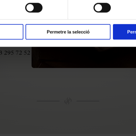
DOC ofereix
tal que
em les
ctius i eines
Permetre la selecció
Perm
 93 295 72 52