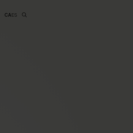
CA
ES