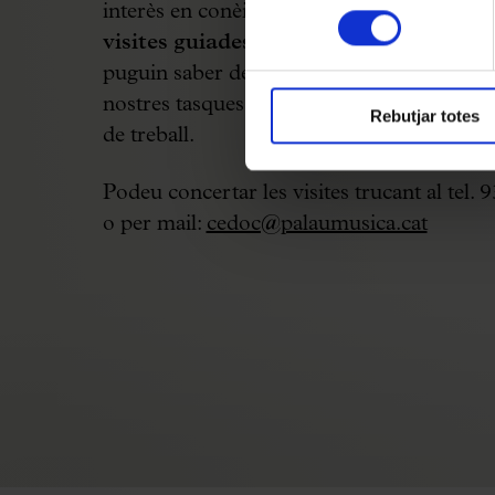
interès en conèixer com treballem, el CE
consentiment
visites guiades per a universitaris
, per 
puguin saber de primera mà com organitz
nostres tasques i quins són els nostres obje
Rebutjar totes
de treball.
Podeu concertar les visites trucant al tel.
o per mail:
cedoc@palaumusica.cat