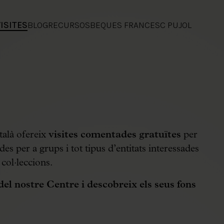
VISITES
BLOG
RECURSOS
BEQUES FRANCESC PUJOL
alà ofereix
visites comentades gratuïtes
per
des per a grups i tot tipus d’entitats interessades
col·leccions.
del nostre Centre i descobreix els seus fons