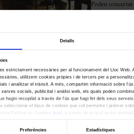
Podeu concertar l
o per mail:
cedoc
persones)
Detalls
kies
kies estrictament necessàries per al funcionament del Lloc Web.
per a
ssàries, utilitzem cookies pròpies i de tercers per a personalitza
ials i analitzar el trànsit. A més, compartim informació sobre l'
 xarxes socials, publicitat i anàlisi web, els quals poden combin
e hagin recopilat a través de l'ús que hagi fet dels seus serveis.
ecialitzat
o seleccionar el tipus de cookies que vol permetre i prémer sobr
t diversos,
nostra Política de Cookies
aquí
, a través de la qual podrà deshabil
ment.
 que des del
 Si teniu
Preferències
Estadístiques