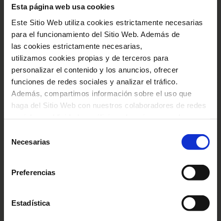
Esta página web usa cookies
Este Sitio Web utiliza cookies estrictamente necesarias
para el funcionamiento del Sitio Web. Además de
las cookies estrictamente necesarias,
utilizamos cookies propias y de terceros para
personalizar el contenido y los anuncios, ofrecer
funciones de redes sociales y analizar el tráfico.
Además, compartimos información sobre el uso que
haga del Sitio Web con nuestros colaboradores de redes
sociales, publicidad y análisis web, quienes pueden
combinarla con otra información que les haya
Selección
proporcionado o que hayan recopilado a través del uso
Necesarias
de
que haya hecho de sus servicios. En el cuadro inferior
consentimiento
puede “Permitir todas las cookies” o seleccionar el tipo
Preferencias
de cookies que quiere permitir y pulsar sobre "Permitir la
Visitas especializadas para
selección". Si quiere más información visite nuestra
Política de Cookies
aquí
, a través de la cual podrá
universitarios
Estadística
deshabilitar o configurar las cookies en cualquier