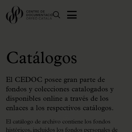
Catálogos
El CEDOC posee gran parte de
fondos y colecciones catalogados y
disponibles online a través de los
enlaces a los respectivos catálogos.
El catálogo de archivo contiene los fondos
históricos, incluidos los fondos personales de