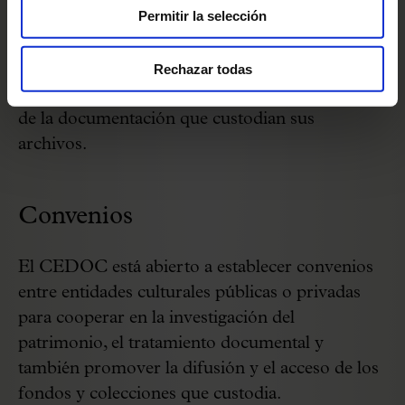
Permitir la selección
metodológico a toda asociación o entidad de
carácter musical (orfeones, corales, etc.)
interesada en conocer nociones básicas de
Rechazar todas
archivística para el tratamiento y la preservación
de la documentación que custodian sus
archivos.
Convenios
El CEDOC está abierto a establecer convenios
entre entidades culturales públicas o privadas
para cooperar en la investigación del
patrimonio, el tratamiento documental y
también promover la difusión y el acceso de los
fondos y colecciones que custodia.