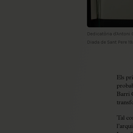
Dedicatòria d'Antoni G
Diada de Sant Pere 1
Els pr
probab
Barri 
transf
Tal c
l’arqui