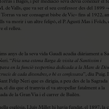
Torras i Bages, i per mediació seva devia conèixer el f
M. de Valls, que va ser el seu confessor des del 1899 –
 Torras va ser consagrat bisbe de Vic– fins al 1922, a
ls va morir i un altre felipó, el P. Agustí Mas i Folch, 
e el relleu.
tims anys de la seva vida Gaudí acudia diàriament a Sa
Neri. “
Feia una estona llarga de visita al Santíssim i
ipava en la funció vespertina dedicada a la Mare de Déu
crucis de cada divendres, o bé es confessava
”, diu Puig. I
Sant Felip Neri que es dirigia, a peu des de la Sagrada
, el dia que el tramvia el va atropellar fatalment a la
ada de la Gran Via i el carrer de Bailèn.
lla església, Lluís Millet hi havia fundat, el 1897, la c