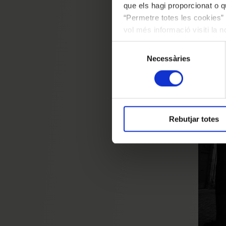
que els hagi proporcionat o qu
musica
“Permetre totes les cookies” 
proprio
vol més informació visiti la 
les cookies en qualsevol mo
Selecció
Necessàries
de
consentiment
Rebutjar totes