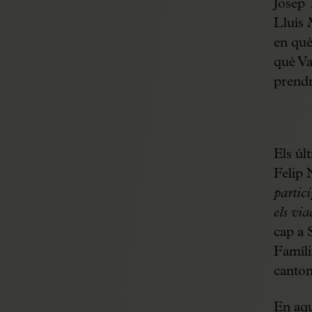
Josep 
Lluís 
en què
què Val
prendr
Els úl
Felip 
partic
els via
cap a 
Família
canton
En aque