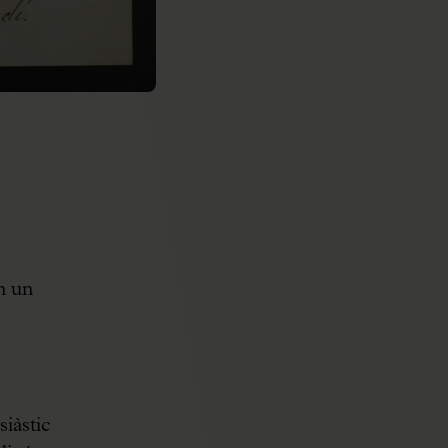
n un
siàstic