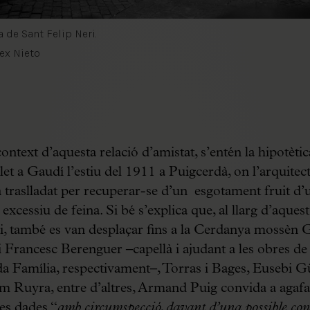
a de Sant Felip Neri.
lex Nieto
ontext d’aquesta relació d’amistat, s’entén la hipotètica
let a Gaudí l’estiu del 1911 a Puigcerdà, on l’arquitec
a traslladat per recuperar-se d’un esgotament fruit d’
excessiu de feina. Si bé s’explica que, al llarg d’aquest
i, també es van desplaçar fins a la Cerdanya mossèn G
i Francesc Berenguer –capellà i ajudant a les obres de 
a Família, respectivament–, Torras i Bages, Eusebi Gü
m Ruyra, entre d’altres, Armand Puig convida a agafa
es dades “
amb circumspecció, davant d’una possible con