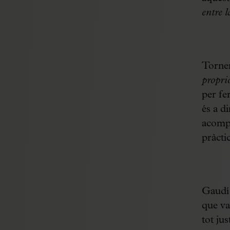
entre l
Tornem
propri
per fe
és a d
acompa
pràctic
Gaudí 
que va
tot ju