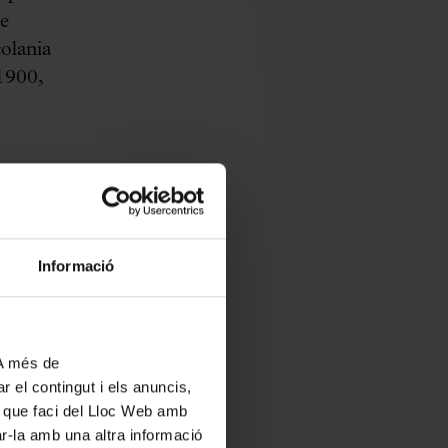
de
colania
 1900,
e
la
itant,
Informació
ressar
no sigui
 pura
”,
 A més de
r el contingut i els anuncis,
àcter
ús que faci del Lloc Web amb
ar-la amb una altra informació