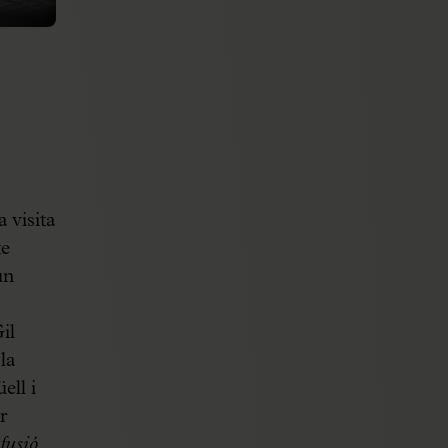
 visita
te
un
il
la
ell i
r
fusió