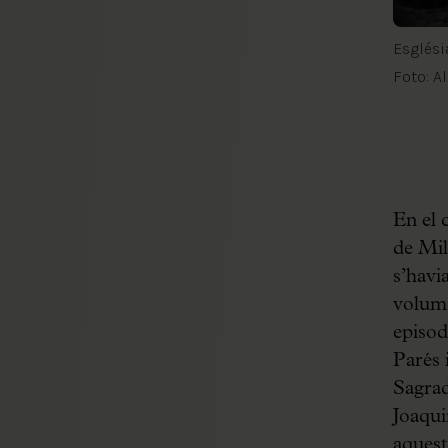
Esglési
Foto: A
En el c
de Mil
s’havi
volum 
episod
Parés 
Sagrad
Joaqui
aquest