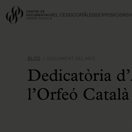
EL CEDOC
CATÀLEGS
EXPOSICIONS
V
BLOG
DOCUMENT DEL MES
Dedicatòria d
l’Orfeó Català