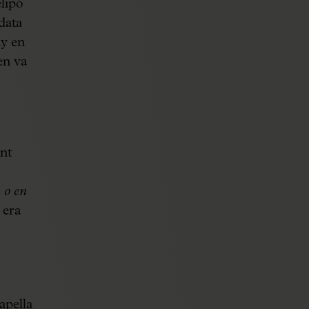
elipó
data
ny en
en va
nt
 o en
 era
apella