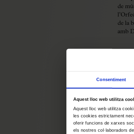
de mús
l’Orfe
de la b
amb Do
L’avin
posici
Lliga 
Consentiment
Gaudí 
el pobl
Aquest lloc web utilitza coo
elevar 
Aquest lloc web utilitza coo
diu Ga
les cookies estrictament nece
instit
oferir funcions de xarxes soc
obreris
els nostres col·laboradors de