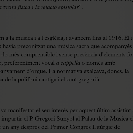
a visita física i la relació epistolar
”.
 a la música i a l’església, i avancem fins al 1916. El
o
havia preconitzat una música sacra que acompanyés e
r-lo més comprensible i sense presència d’elements fo
ir, preferentment vocal
a cappella
o només amb
nyament d’orgue. La normativa exalçava, doncs, la
a de la polifonia antiga i el cant gregorià.
va manifestar el seu interès per aquest últim assistint 
 impartir el P. Gregori Sunyol al Palau de la Música e
st un any després del Primer Congrés Litúrgic de