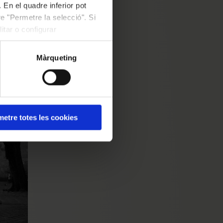
 En el quadre inferior pot
otu
e "Permetre la selecció". Si
itar o configurar
Màrqueting
etre totes les cookies