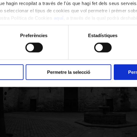
e hagin recopilat a través de l'ús que hagi fet dels seus serveis.
l, la reforma litúrgica propugnada per Pius X en el
m
o seleccionar el tipus de cookies que vol permetre i prémer sobr
 Tra le sollecitudini
del 1903.
nostra Política de Cookies
aquí
, a través de la qual podrà deshabil
ment.
Preferències
Estadístiques
Permetre la selecció
Perm