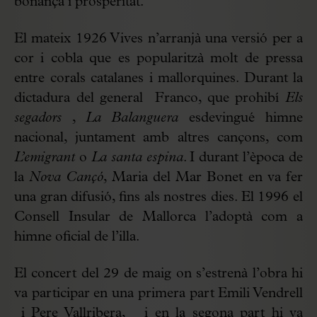
bonança i prosperitat.
El mateix 1926 Vives n’arranjà una versió per a
cor i cobla que es popularitzà molt de pressa
entre corals catalanes i mallorquines. Durant la
dictadura del general Franco, que prohibí
Els
segadors
,
La Balanguera
esdevingué himne
nacional, juntament amb altres cançons, com
L’emigrant
o
La santa espina
. I durant l’època de
la
Nova Cançó
, Maria del Mar Bonet en va fer
una gran difusió, fins als nostres dies. El 1996 el
Consell Insular de Mallorca l’adoptà com a
himne oficial de l’illa.
El concert del 29 de maig on s’estrenà l’obra hi
va participar en una primera part Emili Vendrell
i Pere Vallribera, i en la segona part hi va