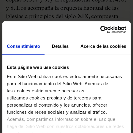
coplas 3, 5, 7 y 9; y el segundo, las coplas 2, 4, 6,
y 8. Los acompaña la orquesta habitual de las
iglesias a principios del siglo XIX, compuesta
por dos partes de violines así como diferentes
familias de instrumentos de viento, apoyadas
por una parte de acompañamiento no
Consentimiento
Detalles
Acerca de las cookies
especificada. La melodía, bien estructurada, no
excluye algunas modulaciones a las tonalidades
vecinas.
Esta página web usa cookies
Este Sitio Web utiliza cookies estrictamente necesarias
La Biblioteca del Orfeó Català conserva una
para el funcionamiento del Sitio Web. Además de
las cookies estrictamente necesarias,
importantísima colección de gozos.
utilizamos cookies propias y de terceros para
personalizar el contenido y los anuncios, ofrecer
Ver documento
funciones de redes sociales y analizar el tráfico.
Además, compartimos información sobre el uso que
haga del Sitio Web con nuestros colaboradores de redes