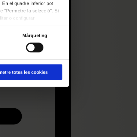
 En el quadre inferior pot
e "Permetre la selecció". Si
itar o configurar
Màrqueting
etre totes les cookies