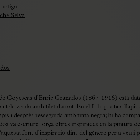
 antiga
che Selva
ados
t de Goyescas d’Enric Granados (1867-1916) està data
a verda amb filet daurat. En el f. 1r porta a llapis d
lapis i després resseguida amb tinta negra; hi ha compa
dos va escriure força obres inspirades en la pintura d
aquesta font d’inspiració dins del gènere per a veu i 