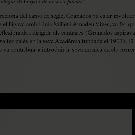
cologia de Goya i de la seva paleta”
.
lona del canvi de segle, Granados va estar involucrat d
el lligava amb Lluís Millet i Amadeu Vives, va fer qu
eflexionada i dirigida als cantaires (Granados aspirav
 va fer palès en la seva Acadèmia fundada el 1901). El 
va contribuir a introduir la seva música en els corren