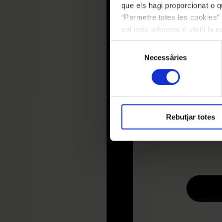
que els hagi proporcionat o qu
“Permetre totes les cookies” 
vol més informació visiti la 
les cookies en qualsevol mo
Selecció
Necessàries
de
consentiment
Rebutjar totes