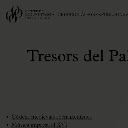
EL CEDOC
CATÀLEGS
EXPOSICIONS
V
Tresors del Pa
Còdexs medievals i renaixentistes
Música impresa al XVI