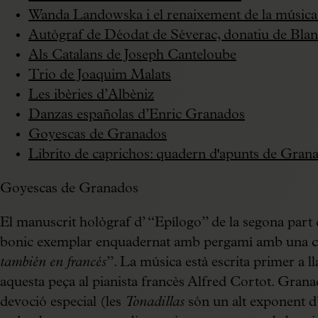
Wanda Landowska i el renaixement de la música
Autògraf de Déodat de Séverac, donatiu de Blan
Als Catalans de Joseph Canteloube
Trio de Joaquim Malats
Les ibèries d’Albèniz
Danzas españolas d’Enric Granados
Goyescas de Granados
Librito de caprichos: quadern d'apunts de Gran
Goyescas de Granados
El manuscrit hològraf d’ “Epílogo” de la segona par
bonic exemplar enquadernat amb pergamí amb una cartel
también en francés
”. La música està escrita primer a l
aquesta peça al pianista francès Alfred Cortot. Grana
devoció especial (les
Tonadillas
són un alt exponent d’