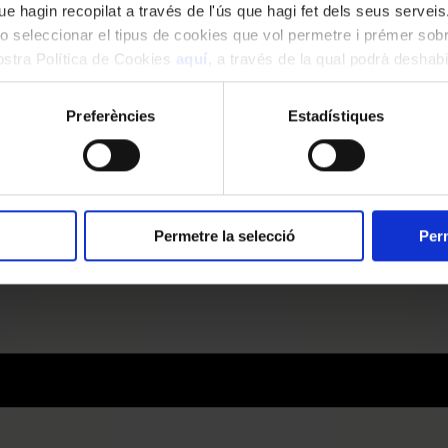
e hagin recopilat a través de l'ús que hagi fet dels seus serveis.
o seleccionar el tipus de cookies que vol permetre i prémer sobr
nostra Política de Cookies
aquí
, a través de la qual podrà deshabil
ment.
Preferències
Estadístiques
Permetre la selecció
Perm