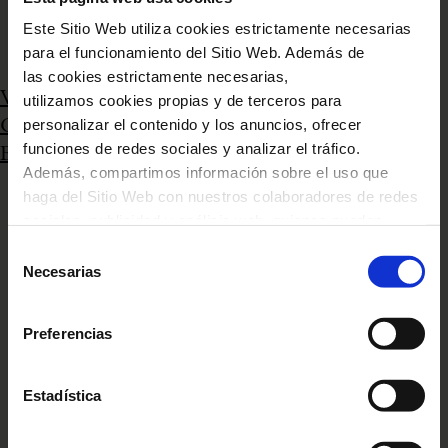
Este Sitio Web utiliza cookies estrictamente necesarias
para el funcionamiento del Sitio Web. Además de
las cookies estrictamente necesarias,
Ver documento
utilizamos cookies propias y de terceros para
personalizar el contenido y los anuncios, ofrecer
CCPBC (Catàleg Col·lectiu de Patrimoni
funciones de redes sociales y analizar el tráfico.
Bibliogràfic de Catalunya)
Además, compartimos información sobre el uso que
haga del Sitio Web con nuestros colaboradores de redes
sociales, publicidad y análisis web, quienes pueden
combinarla con otra información que les haya
Selección
proporcionado o que hayan recopilado a través del uso
Necesarias
de
que haya hecho de sus servicios. En el cuadro inferior
consentimiento
puede “Permitir todas las cookies” o seleccionar el tipo
Preferencias
de cookies que quiere permitir y pulsar sobre "Permitir la
selección". Si quiere más información visite nuestra
Política de Cookies
aquí
, a través de la cual podrá
Estadística
deshabilitar o configurar las cookies en cualquier
momento.”.