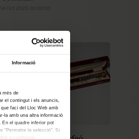
14 Oct 2025 00:00:00
Informació
 A més de
r el contingut i els anuncis,
ús que faci del Lloc Web amb
ar-la amb una altra informació
 En el quadre inferior pot
DOCUMENT DEL MES
e "Permetre la selecció". Si
itar o configurar