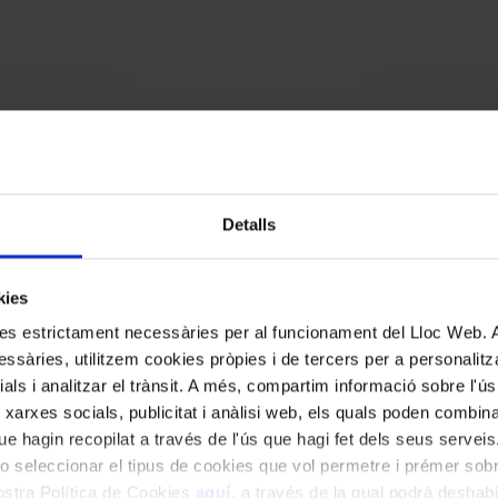
Detalls
kies
kies estrictament necessàries per al funcionament del Lloc Web.
ssàries, utilitzem cookies pròpies i de tercers per a personalitza
ials i analitzar el trànsit. A més, compartim informació sobre l'
 xarxes socials, publicitat i anàlisi web, els quals poden combin
e hagin recopilat a través de l'ús que hagi fet dels seus serveis.
DOCUMENT DEL MES
o seleccionar el tipus de cookies que vol permetre i prémer sobr
nostra Política de Cookies
aquí
, a través de la qual podrà deshabil