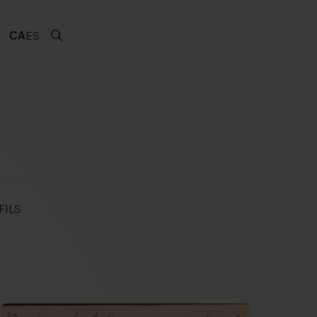
CA
ES
FILS