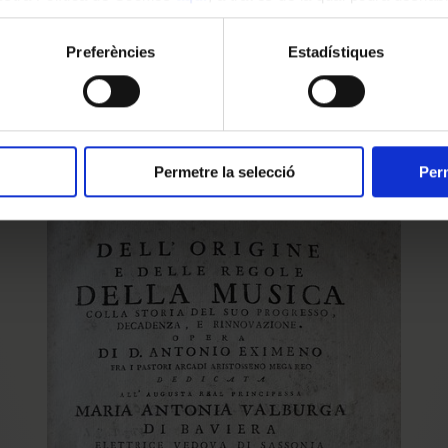
Menuet spectral de Ricard
ment.
Viñes
Preferències
Estadístiques
1 Set 2025 00:00:00
Permetre la selecció
Perm