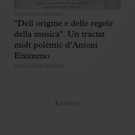
DOCUMENT DEL MES
"Dell origine e delle regole
della musica". Un tractat
molt polèmic d’Antoni
Eiximeno
14 Mai 2025 00:00:00
1
2
3
4
5
6
>
»