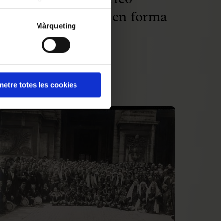
Les batutes de l'Orfeó
Català. Un record en forma
Màrqueting
de símbol
14 Jul 2025 00:00:00
etre totes les cookies