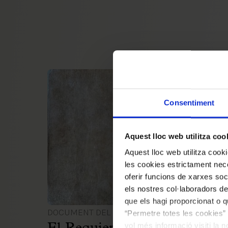
Consentiment
Aquest lloc web utilitza coo
Aquest lloc web utilitza coo
les cookies estrictament nece
oferir funcions de xarxes soc
els nostres col·laboradors de
que els hagi proporcionat o qu
DOCUMENT DEL MES
“Permetre totes les cookies” 
vol més informació visiti la 