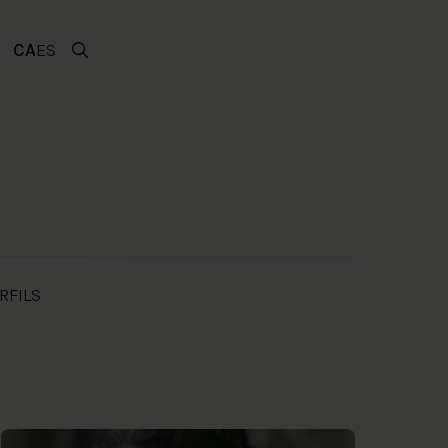
CA
ES
RFILS