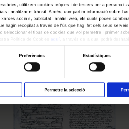
ssàries, utilitzem cookies pròpies i de tercers per a personalitza
York
ials i analitzar el trànsit. A més, compartim informació sobre l'
8 Mar 2021 00:00:00
 xarxes socials, publicitat i anàlisi web, els quals poden combin
e hagin recopilat a través de l'ús que hagi fet dels seus serveis.
o seleccionar el tipus de cookies que vol permetre i prémer sobr
nostra Política de Cookies
aquí
, a través de la qual podrà deshabil
ment.
Preferències
Estadístiques
Permetre la selecció
Perm