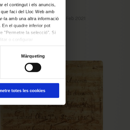
r el contingut i els anuncis,
documentals
ús que faci del Lloc Web amb
Marta Grassot Radresa
23 Feb 2021
ar-la amb una altra informació
 En el quadre inferior pot
00:00:00
e "Permetre la selecció". Si
itar o configurar
Màrqueting
etre totes les cookies