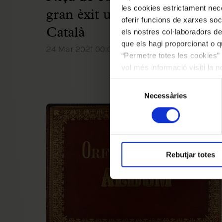
les cookies estrictament nece
gran èxit universal de l'Orfeó
oferir funcions de xarxes soc
Català
els nostres col·laboradors de
que els hagi proporcionat o qu
24 Mar 2021 00:00:00
“Permetre totes les cookies” 
vol més informació visiti la 
les cookies en qualsevol mo
Selecció
Necessàries
de
consentiment
Rebutjar totes