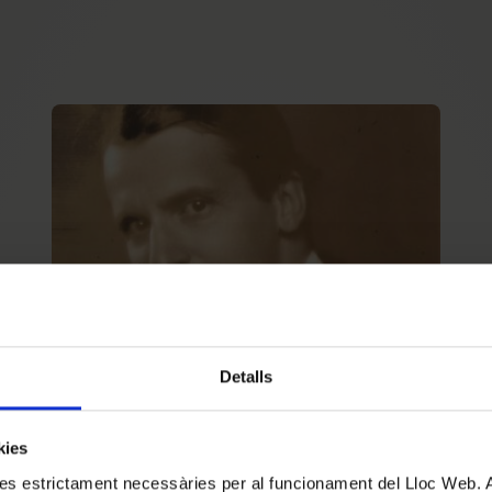
Detalls
#DESCOBRIMELSFONS
Kurt Schindler i la difusió
kies
de la música catalana a Nova
kies estrictament necessàries per al funcionament del Lloc Web.