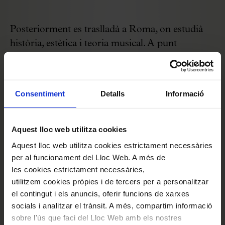
Posteriorment es traslladà a Roma, on estudià
història, estètica i teoria musical. A punt
d’abandonar les dedicacions musicològiques,
l’audició de l’obra
Veni Sancte Spiritus
de
Niccolò Jommelli, interpretada a Sant Pere per
Consentiment
Detalls
Informació
la Capella Pontifícia, el va fer canviar d’idea i
començar a indagar en les teories musicals sobre
els principis de l’art dels sons i sobre la
Aquest lloc web utilitza cookies
metodologia dels tractadistes del seu temps i
Aquest lloc web utilitza cookies estrictament necessàries
d’èpoques anteriors. Va arribar a considerar que
per al funcionament del Lloc Web. A més de
les cookies estrictament necessàries,
la música no tenia res a veure amb les
utilitzem cookies pròpies i de tercers per a personalitzar
matemàtiques, sinó amb unes regles que es
el contingut i els anuncis, oferir funcions de xarxes
podien fixar sense números ni proporcions. Així
socials i analitzar el trànsit. A més, compartim informació
va començar l’elaboració d’aquest tractat, on
sobre l'ús que faci del Lloc Web amb els nostres