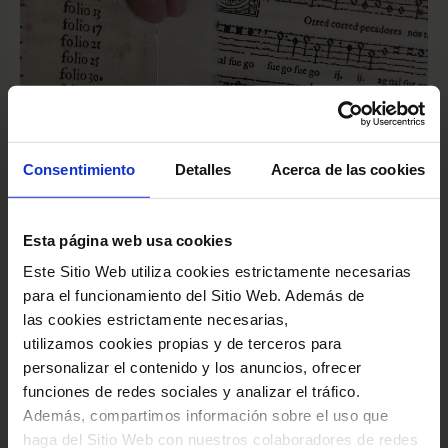
Consentimiento
Detalles
Acerca de las cookies
Esta página web usa cookies
Este Sitio Web utiliza cookies estrictamente necesarias
para el funcionamiento del Sitio Web. Además de
las cookies estrictamente necesarias,
Consolidación y reparación del cosido original.
Estabilización del sistema de unión
utilizamos cookies propias y de terceros para
personalizar el contenido y los anuncios, ofrecer
funciones de redes sociales y analizar el tráfico.
Además, compartimos información sobre el uso que
Los procesos que se han llevado a cabo, según
haga del Sitio Web con nuestros colaboradores de redes