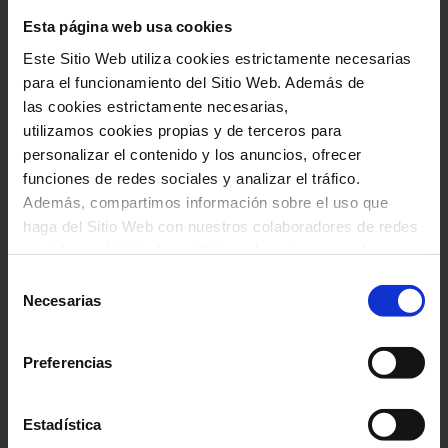
Esta página web usa cookies
Este Sitio Web utiliza cookies estrictamente necesarias
para el funcionamiento del Sitio Web. Además de
las cookies estrictamente necesarias,
utilizamos cookies propias y de terceros para
personalizar el contenido y los anuncios, ofrecer
funciones de redes sociales y analizar el tráfico.
Además, compartimos información sobre el uso que
haga del Sitio Web con nuestros colaboradores de redes
sociales, publicidad y análisis web, quienes pueden
combinarla con otra información que les haya
Selección
proporcionado o que hayan recopilado a través del uso
Necesarias
de
RESTAURACIONES
que haya hecho de sus servicios. En el cuadro inferior
consentimiento
Últimas restauraciones del
puede “Permitir todas las cookies” o seleccionar el tipo
Preferencias
de cookies que quiere permitir y pulsar sobre "Permitir la
CEDOC
selección". Si quiere más información visite nuestra
15 Jul 2019 00:00:00
Política de Cookies
aquí
, a través de la cual podrá
Estadística
deshabilitar o configurar las cookies en cualquier