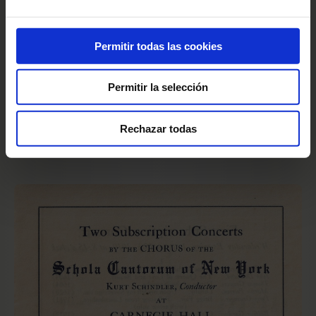
plany a la Verge
incluida dentro del Misteri d'Elx,
que Schindler utilizó a partir de una
Permitir todas las cookies
transcripción de Pedrell. Asimismo también en
nuestro fondo se conserva una edición de
Permitir la selección
1918 publicada en Nueva York de la obra
El
Comte Arnau
, donde Schindler la dedica con
Rechazar todas
toda admiración al maestro Pedrell.