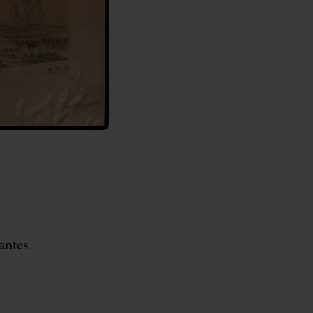
l
antes