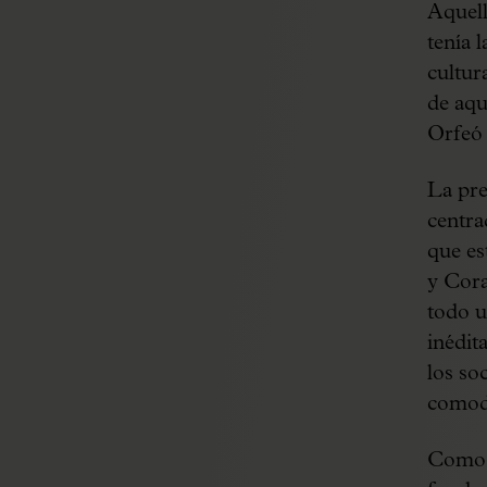
Aquell
tenía 
cultura
de aqu
Orfeó 
La pre
centra
que es
y Cora
todo u
inédit
los so
comodi
Como t