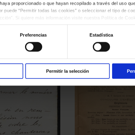
.
 haya proporcionado o que hayan recopilado a través del uso q
ior puede “Permitir todas las cookies” o seleccionar el tipo de co
ección". Si quiere más información visite nuestra Política de Co
ar las cookies en cualquier momento.”.
Preferencias
Estadística
Permitir la selección
Per