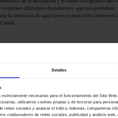
histórico de la asociación y el fondo fotográfico del 
 contienen diferentes documentos que nos permiten
rar la memoria de aquel primer gran éxito universal d
Català.
cción del repertorio de libre elección por parte de Llu
 que debían interpretar los cantantes fue la selección 
Detalles
magistrales y descriptivas del maestro Anselm Clavé, 
ia" y "Los pescadores". Ambas piezas serían presenta
s
anización del concurso por parte del fundador y direc
es estrictamente necesarias para el funcionamiento del Sitio We
Català tal y como se puede ver en la
correspondencia
esarias, utilizamos cookies propias y de terceros para personali
da
. En el
programa definitivo
del concurso podemos
de redes sociales y analizar el tráfico. Además, compartimos in
ar también el anuncio de la interpretación de estas do
ros colaboradores de redes sociales, publicidad y análisis web