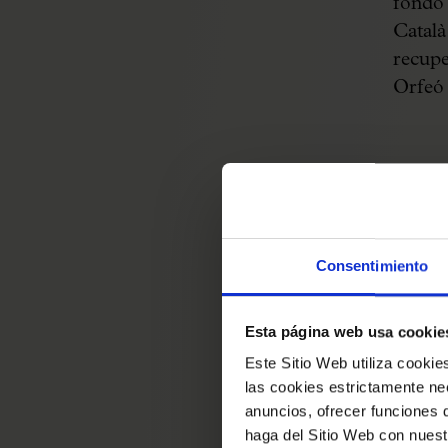
fondo 
Català
recupe
Orfeó 
La ele
Millet
Consentimiento
obras 
vendim
Esta página web usa cookie
la org
Este Sitio Web utiliza cooki
Orfeó 
las cookies estrictamente nec
cruza
anuncios, ofrecer funciones 
observ
haga del Sitio Web con nuest