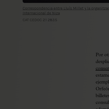
Correspondencia entre Lluís Millet y la organitz
Internacional de Niza
CAT CEDOC 2.1 283.5
Por otr
despli
conse
estame
ejempl
Orfeón
billet
consul