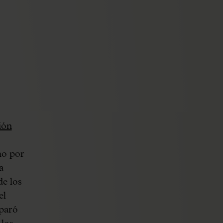
ión
mo por
a
de los
el
eparó