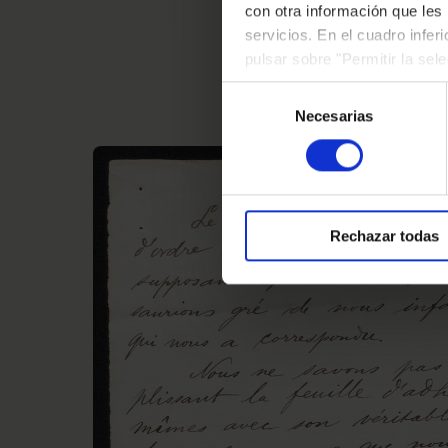
piezas
con otra información que les
servicios. En el cuadro infer
pulsar sobre "Permitir la sel
podrá deshabilitar o configur
Selección
Necesarias
de
consentimiento
Rechazar todas