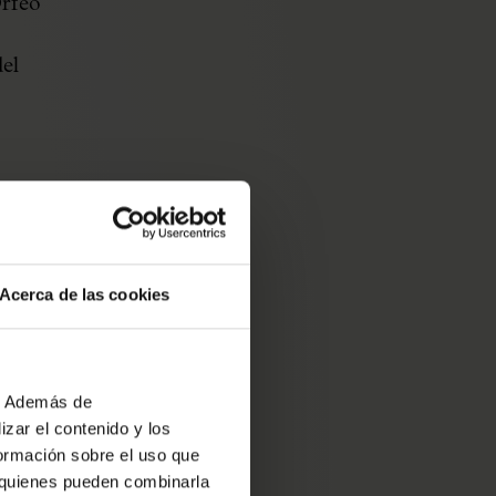
Orfeó
el
ís
de dos
Acerca de las cookies
"La
das a
tor del
b. Además de
zar el contenido y los
formación sobre el uso que
s
, quienes pueden combinarla