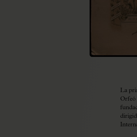
La pri
Orfeó 
fundac
dirigi
Intern