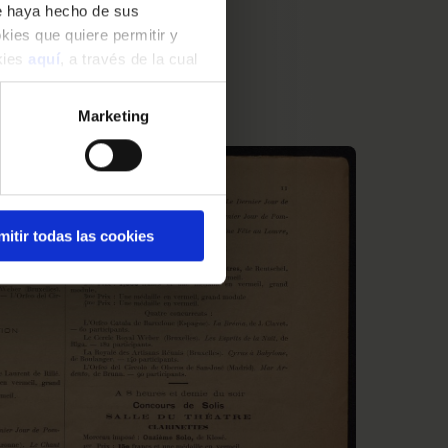
ue haya hecho de sus
okies que quiere permitir y
okies
aquí
, a través de la cual
Marketing
mitir todas las cookies