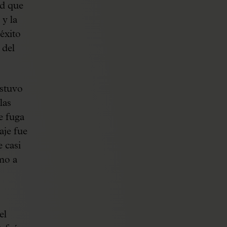
ad que
 y la
 éxito
 del
estuvo
las
e fuga
aje fue
e casi
mo a
el