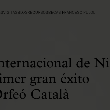
ES
VISITAS
BLOG
RECURSOS
BECAS FRANCESC PUJOL
nternacional de Ni
imer gran éxito
Orfeó Català