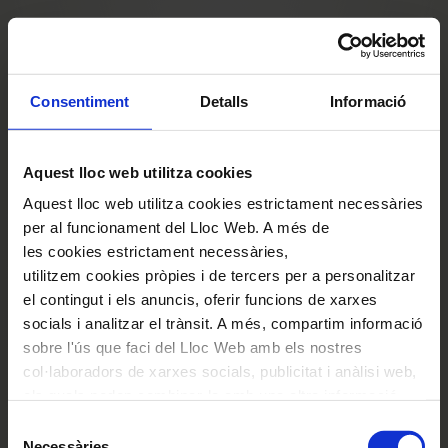
Consentiment
Detalls
Informació
Aquest lloc web utilitza cookies
Aquest lloc web utilitza cookies estrictament necessàries
per al funcionament del Lloc Web. A més de
les cookies estrictament necessàries,
utilitzem cookies pròpies i de tercers per a personalitzar
el contingut i els anuncis, oferir funcions de xarxes
socials i analitzar el trànsit. A més, compartim informació
sobre l'ús que faci del Lloc Web amb els nostres
col·laboradors de xarxes socials, publicitat i anàlisi web,
els quals poden combinar-la amb una altra informació
que els hagi proporcionat o que hagin recopilat a través
Selecció
de l'ús que hagi fet dels seus serveis. En el quadre
Necessàries