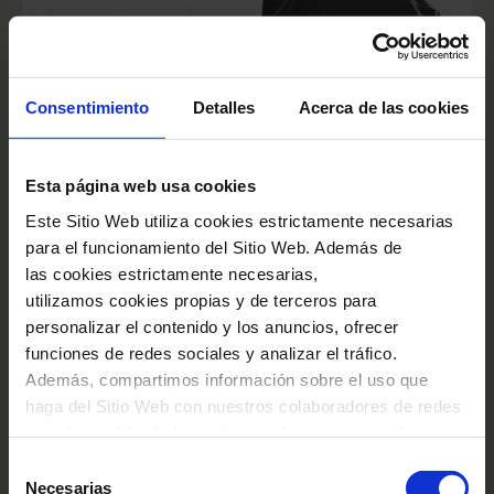
2027
Consentimiento
Detalles
Acerca de las cookies
EXPOSICIÓN PASADA
Ricard Viñes, el Palau
Esta página web usa cookies
Este Sitio Web utiliza cookies estrictamente necesarias
y la música catalana
para el funcionamiento del Sitio Web. Además de
las cookies estrictamente necesarias,
Del 10 de marzo al 20 de julio de 2026
utilizamos cookies propias y de terceros para
personalizar el contenido y los anuncios, ofrecer
funciones de redes sociales y analizar el tráfico.
Además, compartimos información sobre el uso que
haga del Sitio Web con nuestros colaboradores de redes
VERLAS TODAS
sociales, publicidad y análisis web, quienes pueden
combinarla con otra información que les haya
Selección
proporcionado o que hayan recopilado a través del uso
Necesarias
de