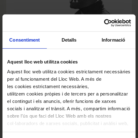
Del 29 d'octubre de 2026 al 7 de març de
2027
Consentiment
Detalls
Informació
EXPOSICIÓ PASSADA
Aquest lloc web utilitza cookies
Ricard Viñes, el Palau
Aquest lloc web utilitza cookies estrictament necessàries
per al funcionament del Lloc Web. A més de
y la música catalana
les cookies estrictament necessàries,
utilitzem cookies pròpies i de tercers per a personalitzar
el contingut i els anuncis, oferir funcions de xarxes
Del 10 de març al 20 de juliol de 2026
socials i analitzar el trànsit. A més, compartim informació
sobre l'ús que faci del Lloc Web amb els nostres
col·laboradors de xarxes socials, publicitat i anàlisi web,
els quals poden combinar-la amb una altra informació
VEURE-LES TOTES
que els hagi proporcionat o que hagin recopilat a través