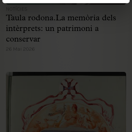
NOTÍCIES
Taula rodona.La memòria dels
intèrprets: un patrimoni a
conservar
26 Mai 2026