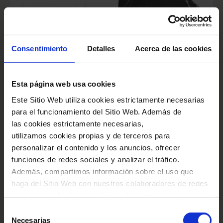
2027
Consentimiento
Detalles
Acerca de las cookies
EXPOSICIÓN PASADA
Ricard Viñes, el Palau
Esta página web usa cookies
Este Sitio Web utiliza cookies estrictamente necesarias
y la música catalana
para el funcionamiento del Sitio Web. Además de
las cookies estrictamente necesarias,
Del 10 de marzo al 20 de julio de 2026
utilizamos cookies propias y de terceros para
personalizar el contenido y los anuncios, ofrecer
funciones de redes sociales y analizar el tráfico.
Además, compartimos información sobre el uso que
haga del Sitio Web con nuestros colaboradores de redes
VERLAS TODAS
sociales, publicidad y análisis web, quienes pueden
combinarla con otra información que les haya
Selección
proporcionado o que hayan recopilado a través del uso
Necesarias
de