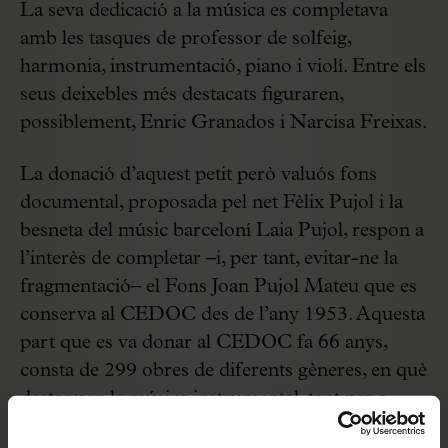
La seva dedicació a la música es completava
amb les tasques de professor de solfeig,
harmonia, instrumentació, piano i violí. Entre els
seus deixebles més destacats figuraren,
possiblement, Enric Granados i Narcisa Freixas.
La donació d’aquest petit però valuós fons
documental, proposada pel net Fèlix Pujol i la
besneta del músic barceloní Laia Pujol, respon a
l’interès de completar –i, per tant, evitar-ne la
fragmentació– el Fons Joan Pujol Mateu que es
conserva al CEDOC des de l’any 1953. Aquesta
part que es va donar al CEDOC fa 66 anys,
consta de 299 obres de diferents gèneres, en què
destaquen la música instrumental, tant per a
orquestra com música de cambra (quartets de