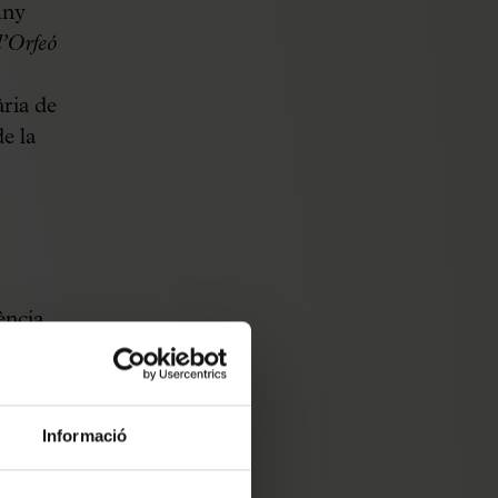
Any
’Orfeó
ria de
e la
ència
tament
e.
Informació
46-