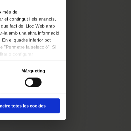
la
 A més de
é va
r el contingut i els anuncis,
l
ús que faci del Lloc Web amb
ar-la amb una altra informació
’Orfeó
 En el quadre inferior pot
e "Permetre la selecció". Si
itar o configurar
ns
osades
Màrqueting
talana
t
na més
etre totes les cookies