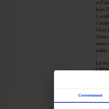
el Pal
Joan T
Catal
Català
l’Any 
Genera
veure 
enllaç
La mo
CED
que il
vincul
Consentiment
Joan 
juntam