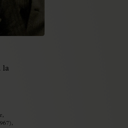
 la
r,
1967),