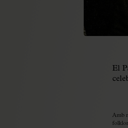
El P
cele
Amb mo
folklo