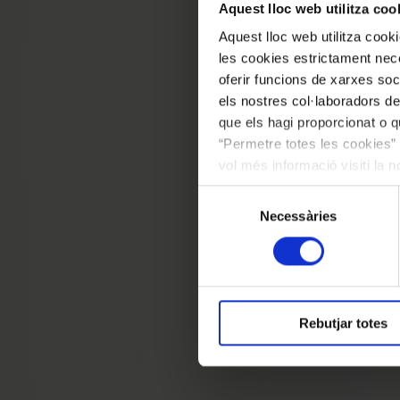
1967),
Aquest lloc web utilitza coo
princip
Aquest lloc web utilitza coo
Coral 
les cookies estrictament nece
ser mo
oferir funcions de xarxes soc
els nostres col·laboradors de
Cançon
que els hagi proporcionat o qu
Català
“Permetre totes les cookies” 
vol més informació visiti la 
Amb a
les cookies en qualsevol mo
Selecció
virtu
Necessàries
de
presen
consentiment
des de
indisp
proper
Rebutjar totes
col·le
docum