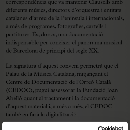
correspondència que va mantenir Clausells amb
diferents músics, directors d’orquestra i entitats
catalanes d’arreu de la Península i internacionals,
a més de programes, fotografies, cartells i
partitures. És, doncs, una documentació
indispensable per conèixer el panorama musical
de Barcelona de principi del segle XX.
La signatura d’aquest conveni permetrà que el
Palau de la Música Catalana, mitjançant el
Centre de Documentació de l’Orfeó Català
(CEDOC), pugui assessorar la Fundació Joan
Abelló quant al tractament i la documentació
d’aquest material i, a més a més, el CEDOC
també en farà la digitalització.
Una vegada digitalitzat, el CEDOC inclourà el