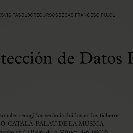
ES
VISITAS
BLOG
RECURSOS
BECAS FRANCESC PUJOL
otección de Datos 
sonales recogidos serán incluidos en los ficheros
ORFEÓ-CATALÀ-PALAU DE LA MÚSICA
o en C/ Palau de la Música, 4-6, 08003