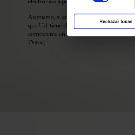
electrónico a
pd@palaumusica.cat
indican
Asimismo, si considera que sus derechos 
Rechazar todas
que Ud. tiene el derecho a presentar una r
competente en materia de datos de caráct
Datos).