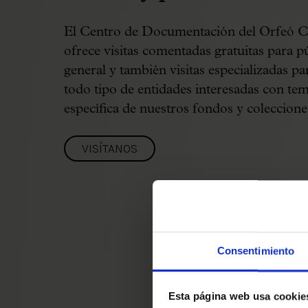
El Centro de Documentación del Orfeó C
ofrece visitas comentadas gratuitas para p
general y también visitas especializadas p
todo tipo de entidades interesadas con tem
específica de nuestros fondos y coleccione
VISÍTANOS
Consentimiento
Esta página web usa cookie