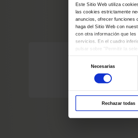
Este Sitio Web utiliza cooki
las cookies estrictamente nec
anuncios, ofrecer funciones 
haga del Sitio Web con nuest
con otra información que les
servicios. En el cuadro infer
pulsar sobre "Permitir la sel
EXPOSICIÓN FUTURA
podrá deshabilitar o configur
Selección
Robert Gerhard: de
Necesarias
de
consentimiento
Del 29 de octubre de 2026 al 7 de marzo 
Rechazar todas