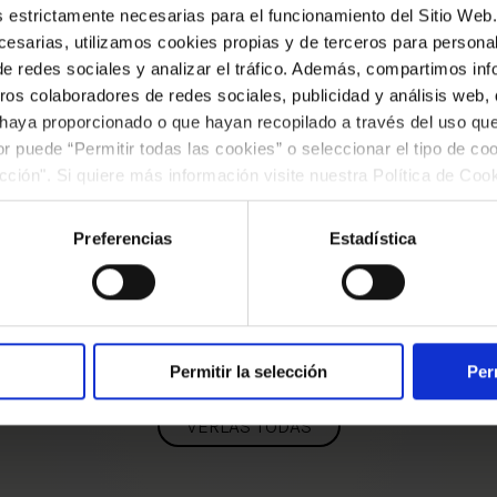
es estrictamente necesarias para el funcionamiento del Sitio We
Exposiciones
esarias, utilizamos cookies propias y de terceros para personali
de redes sociales y analizar el tráfico. Además, compartimos in
ros colaboradores de redes sociales, publicidad y análisis web
 haya proporcionado o que hayan recopilado a través del uso q
ior puede “Permitir todas las cookies” o seleccionar el tipo de co
EXPOSIC
ección". Si quiere más información visite nuestra Política de Co
Rica
ar las cookies en cualquier momento.”.
l Palau al Mundo
la m
Preferencias
Estadística
de 2027
Del 10 d
Permitir la selección
Per
VERLAS TODAS