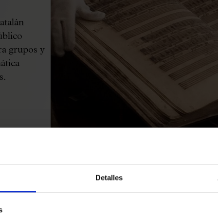
atalán
úblico
ara grupos y
ática
s.
Detalles
s