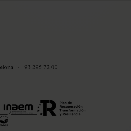
elona
93 295 72 00