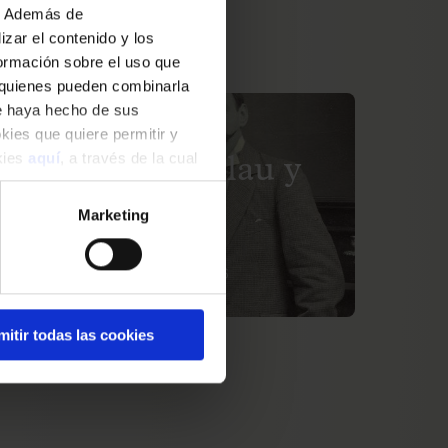
b. Además de
zar el contenido y los
formación sobre el uso que
, quienes pueden combinarla
ue haya hecho de sus
okies que quiere permitir y
IÓN PASADA
okies
aquí
, a través de la cual
rd Viñes, el Palau y
úsica catalana
Marketing
e marzo al 20 de julio de 2026
mitir todas las cookies