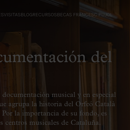
ES
VISITAS
BLOG
RECURSOS
BECAS FRANCESC PUJOL
cumentación del
 documentación musical y en especial
e agrupa la historia del Orfeó Català
 Por la importancia de su fondo, es
es centros musicales de Cataluña.