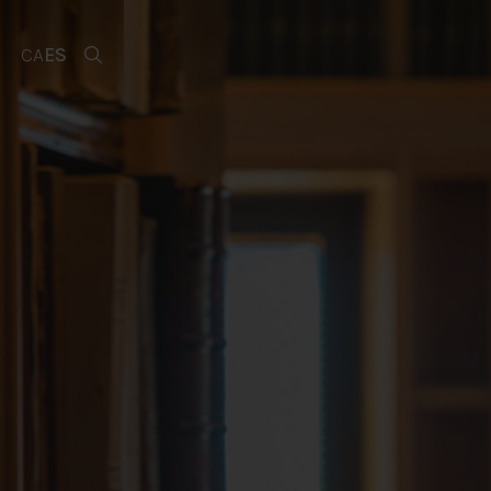
CA
ES