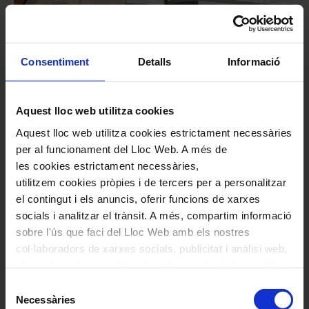
Consentiment
Detalls
Informació
Aquest lloc web utilitza cookies
Aquest lloc web utilitza cookies estrictament necessàries
per al funcionament del Lloc Web. A més de
les cookies estrictament necessàries,
utilitzem cookies pròpies i de tercers per a personalitzar
el contingut i els anuncis, oferir funcions de xarxes
socials i analitzar el trànsit. A més, compartim informació
sobre l'ús que faci del Lloc Web amb els nostres
col·laboradors de xarxes socials, publicitat i anàlisi web,
els quals poden combinar-la amb una altra informació
que els hagi proporcionat o que hagin recopilat a través
També us pot interessar
Selecció
de l'ús que hagi fet dels seus serveis. En el quadre
Necessàries
de