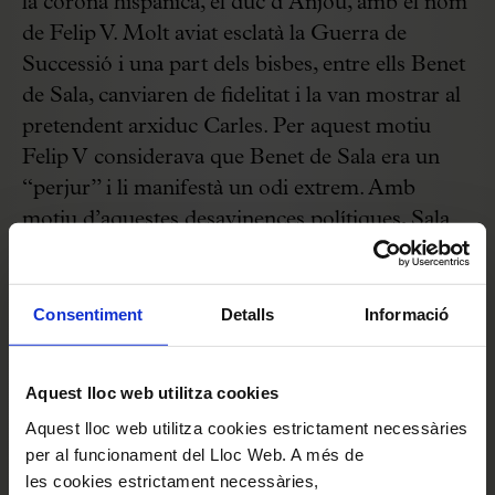
la corona hispànica, el duc d’Anjou, amb el nom
de Felip V. Molt aviat esclatà la Guerra de
Successió i una part dels bisbes, entre ells Benet
de Sala, canviaren de fidelitat i la van mostrar al
pretendent arxiduc Carles. Per aquest motiu
Felip V considerava que Benet de Sala era un
“perjur” i li manifestà un odi extrem. Amb
motiu d’aquestes desavinences polítiques, Sala
va restar exiliat la resta de la seva vida, primer a
la presó de França, després a Avinyó i finalment
a Roma. Després de la seva mort, a la catedral
Consentiment
Detalls
Informació
de Barcelona tan sols se li feu un funeral com a
bisbe, en què va es cantar aquesta obra.
Aquest lloc web utilitza cookies
Aquest lloc web utilitza cookies estrictament necessàries
El proper 24 de juliol, en el concert de
per al funcionament del Lloc Web. A més de
l’Orquestra del Miracle, la soprano Alexandra
les cookies estrictament necessàries,
Nowakowski i Juan de la Rubia com a director i