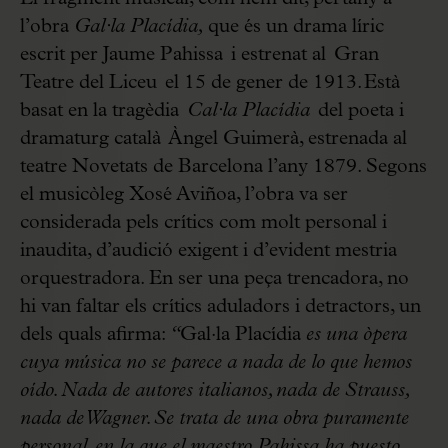
l’obra
Gal·la Placídia,
que és un drama líric
escrit per Jaume Pahissa i estrenat al Gran
Teatre del Liceu el 15 de gener de 1913. Està
basat en la tragèdia
Cal·la Placídia
del poeta i
dramaturg català Àngel Guimerà, estrenada al
teatre Novetats de Barcelona l’any 1879. Segons
el musicòleg Xosé Aviñoa, l’obra va ser
considerada pels crítics com molt personal i
inaudita, d’audició exigent i d’evident mestria
orquestradora. En ser una peça trencadora, no
hi van faltar els crítics aduladors i detractors, un
dels quals afirma:
“
Gal·la Placídia
es una òpera
cuya música no se parece a nada de lo que hemos
oído. Nada de autores italianos, nada de Strauss,
nada de Wagner. Se trata de una obra puramente
personal, en la que el maestro Pahissa ha puesto