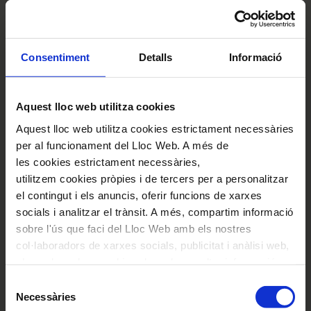
Consentiment
Detalls
Informació
Aquest lloc web utilitza cookies
Manuscrit hològraf de la última pàgina de la "Suite
Intertonal" de Jaume Pahissa. Reproducció inclosa al
Aquest lloc web utilitza cookies estrictament necessàries
programa.
per al funcionament del Lloc Web. A més de
les cookies estrictament necessàries,
utilitzem cookies pròpies i de tercers per a personalitzar
el contingut i els anuncis, oferir funcions de xarxes
Des de l’any 1921 fins el 1936 trobem la
socials i analitzar el trànsit. A més, compartim informació
presència del compositor dirigint la seva obra al
sobre l'ús que faci del Lloc Web amb els nostres
Palau de la Música Catalana. Hi destaquem
col·laboradors de xarxes socials, publicitat i anàlisi web,
l’estrena de la seva obra “Simfonieta” (1921) i
els quals poden combinar-la amb una altra informació
Suite Intertonal (1932), a més també hi ha
que els hagi proporcionat o que hagin recopilat a través
Selecció
dirigit altres obres com “A les costes
de l'ús que hagi fet dels seus serveis. En el quadre
Necessàries
de