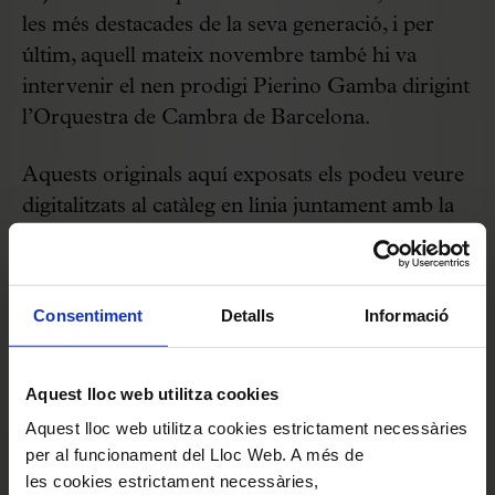
les més destacades de la seva generació, i per
últim, aquell mateix novembre també hi va
intervenir el nen prodigi Pierino Gamba dirigint
l’Orquestra de Cambra de Barcelona.
Aquests originals aquí exposats els podeu veure
digitalitzats al catàleg en línia juntament amb la
resta de la col·lecció
aquí
Consentiment
Detalls
Informació
Aquest lloc web utilitza cookies
Aquest lloc web utilitza cookies estrictament necessàries
per al funcionament del Lloc Web. A més de
les cookies estrictament necessàries,