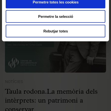
Permetre totes les cookies
Permetre la selecció
Rebutjar totes
NOTÍCIES
Taula rodona.La memòria dels
intèrprets: un patrimoni a
conservar