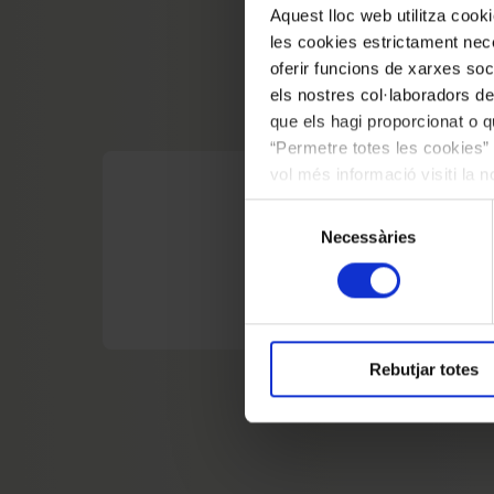
Aquest lloc web utilitza coo
les cookies estrictament nece
oferir funcions de xarxes soc
els nostres col·laboradors de
que els hagi proporcionat o qu
“Permetre totes les cookies” 
vol més informació visiti la 
EXPOSICIÓ FUTURA
les cookies en qualsevol mo
Selecció
Robert Gerhard: del
Necessàries
de
consentiment
Del 29 d'octubre de 2026 al 7 de març de
Rebutjar totes