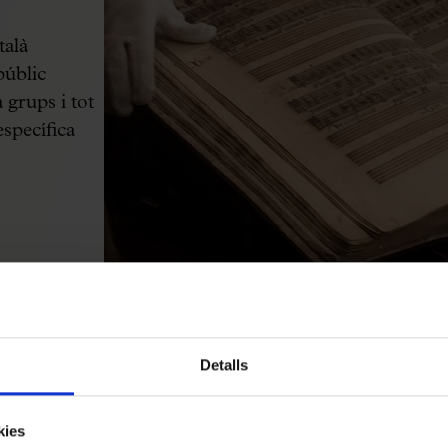
talà
públic
 grups i tot
específica
Detalls
kies