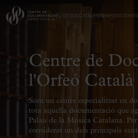
EL CEDOC
CATÀLEGS
EXPOSICIONS
V
Centre de Do
l'Orfeó Català
Som un centre especialitzat en do
tota aquella documentació que agr
Palau de la Música Catalana. Per 
considerat un dels principals cen