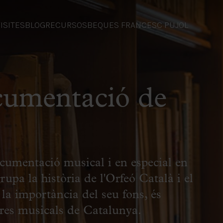
ISITES
BLOG
RECURSOS
BEQUES FRANCESC PUJOL
cumentació de
cumentació musical i en especial en
upa la història de l'Orfeó Català i el
la importància del seu fons, és
tres musicals de Catalunya.