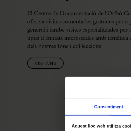
El Centre de Documentació de l'Orfeó Ca
ofereix visites comentades gratuïtes per a 
general i també visites especialitzades per a
tipus d’entitats interessades amb temàtica 
dels nostres fons i col·leccions.
VISITA'NS
Consentiment
Aquest lloc web utilitza coo