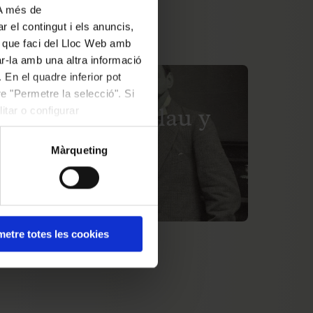
 A més de
r el contingut i els anuncis,
ús que faci del Lloc Web amb
ar-la amb una altra informació
 En el quadre inferior pot
e "Permetre la selecció". Si
IÓ PASSADA
itar o configurar
rd Viñes, el Palau y
úsica catalana
Màrqueting
e març al 20 de juliol de 2026
etre totes les cookies