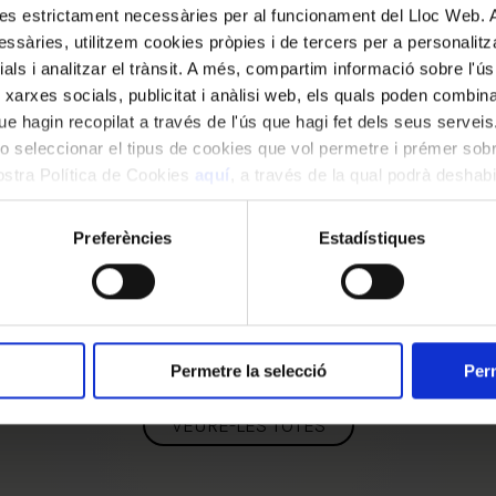
kies estrictament necessàries per al funcionament del Lloc Web.
Exposicions
ssàries, utilitzem cookies pròpies i de tercers per a personalitza
ials i analitzar el trànsit. A més, compartim informació sobre l'
 xarxes socials, publicitat i anàlisi web, els quals poden combin
e hagin recopilat a través de l'ús que hagi fet dels seus serveis.
o seleccionar el tipus de cookies que vol permetre i prémer sobr
EXPOSIC
nostra Política de Cookies
aquí
, a través de la qual podrà deshabil
Rica
ment.
 Palau al Món
la m
Preferències
Estadístiques
 2027
Del 10 d
Permetre la selecció
Perm
VEURE-LES TOTES