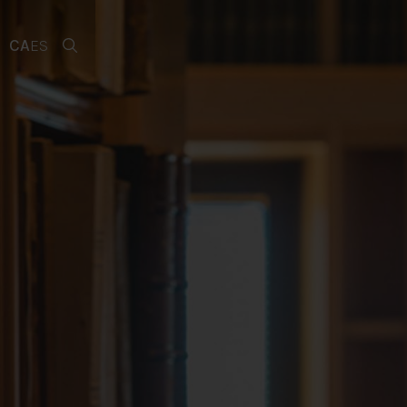
CA
ES