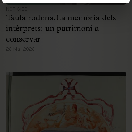
NOTÍCIES
Taula rodona.La memòria dels
intèrprets: un patrimoni a
conservar
26 Mai 2026