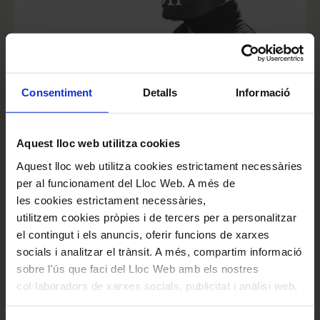
Del 29 d'octubre de 2026 al 7 de març de
2027
Consentiment
Detalls
Informació
EXPOSICIÓ PASSADA
Aquest lloc web utilitza cookies
Ricard Viñes, el Palau
Aquest lloc web utilitza cookies estrictament necessàries
per al funcionament del Lloc Web. A més de
y la música catalana
les cookies estrictament necessàries,
utilitzem cookies pròpies i de tercers per a personalitzar
el contingut i els anuncis, oferir funcions de xarxes
Del 10 de març al 20 de juliol de 2026
socials i analitzar el trànsit. A més, compartim informació
sobre l'ús que faci del Lloc Web amb els nostres
col·laboradors de xarxes socials, publicitat i anàlisi web,
els quals poden combinar-la amb una altra informació
VEURE-LES TOTES
que els hagi proporcionat o que hagin recopilat a través