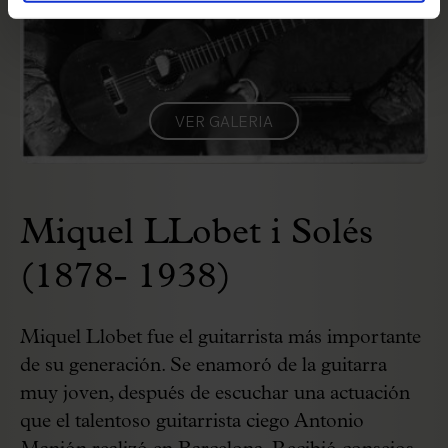
VER GALERIA
Miquel LLobet i Solés
(1878- 1938)
Miquel Llobet fue el guitarrista más importante
de su generación. Se enamoró de la guitarra
muy joven, después de escuchar una actuación
que el talentoso guitarrista ciego Antonio