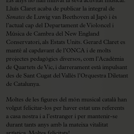
Els anys no han minvat la seva activitat musical.
Lluís Claret acaba de publicar la integral de
Sonates
de Luwig van Beethoven al Japó i és
l’actual cap del Departament de Violoncel i
Música de Cambra del New England
Conservatori, als Estats Units. Gerard Claret es
manté al capdavant de l’ONCA i de molts
projectes pedagògics diversos, com l’Acadèmia
de Quartets de Vic, i darrerament està impulsant
des de Sant Cugat del Vallès l’Orquestra Diletant
de Catalunya.
Moltes de les figures del món musical català han
volgut felicitar-los per haver estat uns referents
a casa nostra i a l’estranger i per mantenir-se
durant tants anys amb la mateixa vitalitat
artística. Moltes felicitats!