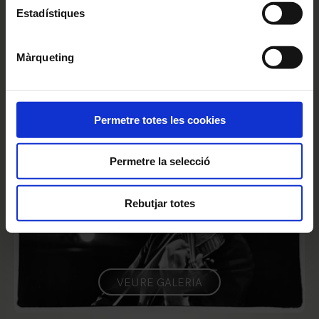
deshabilitar o configurar les cookies en qualsevol
Estadístiques
moment.
Seguir llegint
Màrqueting
Permetre totes les cookies
Permetre la selecció
Rebutjar totes
VEURE GALERIA