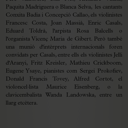
Paquita Madriguera o Blanca Selva, les cantants
Conxita Badia i Concepció Callao, els violinistes
Francesc Costa, Joan Massià, Enric Casals,
Eduard Toldrà, l'arpista Rosa Balcells o
l'organista Vicenç Maria de Gibert. Però també
una munió d'intèrprets internacionals foren
convidats per Casals, entre ells els violinistes Jelli
d'Aranyi, Fritz Kreisler, Mathieu Crickboom,
Eugene Ysaye, pianistes com Sergei Prokofiev,
Donald Francis Tovey, Alfred Cortot, el
violoncel·lista Maurice Eisenberg, o la
clavicembalista Wanda Landowska, entre un
llarg etcètera.