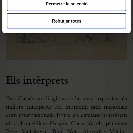
Permetre la selecció
Rebutjar totes
VEURE GALERIA
Els intèrprets
Pau Casals va dirigir amb la seva orquestra als
millors intèrprets del moment, tant nacionals
com internacionals. Entre els catalans hi trobem
el violoncel·lista Gaspar Cassadó, els pianistes
Pere Vallribera, Blai Net, Alexadre Vilalta,