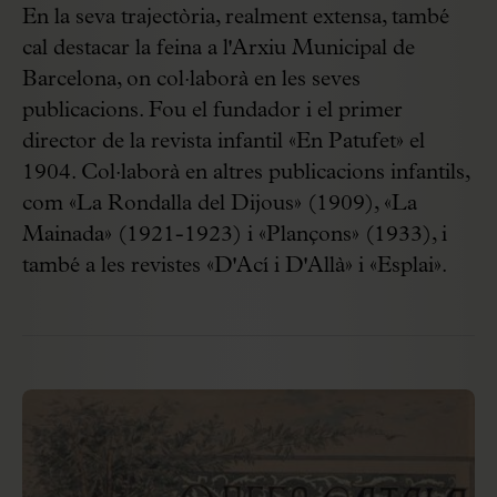
En la seva trajectòria, realment extensa, també
cal destacar la feina a l'Arxiu Municipal de
Barcelona, on col·laborà en les seves
publicacions. Fou el fundador i el primer
director de la revista infantil «En Patufet» el
1904. Col·laborà en altres publicacions infantils,
com «La Rondalla del Dijous» (1909), «La
Mainada» (1921-1923) i «Plançons» (1933), i
també a les revistes «D'Ací i D'Allà» i «Esplai».