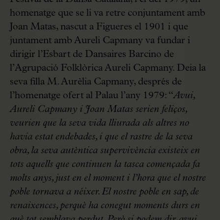
homenatge que se li va retre conjuntament amb
Joan Matas, nascut a Figueres el 1901 i que
juntament amb Aureli Capmany va fundar i
dirigir l’Esbart de Dansaires Barcino de
l’Agrupació Folklòrica Aureli Capmany. Deia la
seva filla M. Aurèlia Capmany, després de
l’homenatge ofert al Palau l’any 1979: “
Avui,
Aureli Capmany i Joan Matas serien feliços,
veurien que la seva vida lliurada als altres no
havia estat endebades, i que el rastre de la seva
obra, la seva autèntica supervivència existeix en
tots aquells que continuen la tasca començada fa
molts anys, just en el moment i l’hora que el nostre
poble tornava a néixer. El nostre poble en sap, de
renaixences, perquè ha conegut moments durs en
què tot semblava perdut. Però si podem dir, avui,