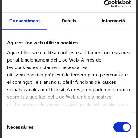
VEURE GALERIA
Consentiment
Detalls
Informació
Aquest lloc web utilitza cookies
2. Correspondència i
Aquest lloc web utilitza cookies estrictament necessàries
per al funcionament del Lloc Web. A més de
dedicatòries
les cookies estrictament necessàries,
utilitzem cookies pròpies i de tercers per a personalitzar
el contingut i els anuncis, oferir funcions de xarxes
Fruit de la seva vinculació amb l’entitat ens
socials i analitzar el trànsit. A més, compartim informació
queda testimoni de la correspondència que va
sobre l'ús que faci del Lloc Web amb els nostres
mantenir també amb Lluís Millet i Pagès i
col·laboradors de xarxes socials, publicitat i anàlisi web,
els quals poden combinar-la amb una altra informació
també al seu fill LLuís M. Millet. Destaquem-ne
que els hagi proporcionat o que hagin recopilat a través
Selecció
una llarga dedicatòria en forma d’anècdota
de l'ús que hagi fet dels seus serveis. En el quadre
Necessàries
de
dedicada al director de l'Orfeó, que es troba al
inferior pot “Permetre totes les cookies” o seleccionar el
consentiment