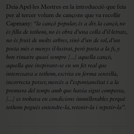
Deia Apel·les Mestres en la introducció que feia
per al tercer volum de cançons que va recollir
Capmany:
“la cançó popular, és a dir, la cançó, no
és filla de tothom, no és obra d’una colla d’il·letrats,
no és fruit de molts arbres, sinó d’un de sol, d’un
poeta més o menys il·lustrat, però poeta a la fi, y
bon rimaire quasi sempre [...] aquella cançó,
aquella que inspirant-se en un fet real que
interessava a tothom, escrita en forma senzilla,
incorrecta potser, mercès a l’espontaneïtat i a la
premura del temps amb que havia sigut composta,
[...] es trobava en condicions immillorables perquè
tothom pogués entendre-la, retenir-la i repetir-la”.