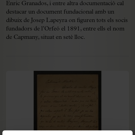
Enric Granados, i entre altra documentació cal
destacar un document fundacional amb un
dibuix de Josep Lapeyra on figuren tots els socis
fundadors de l’Orfeó el 1891, entre ells el nom
de Capmany, situat en setè lloc.