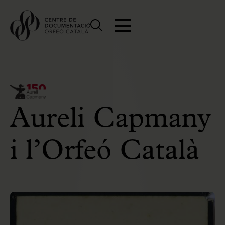
Aureli Capmany
i l’Orfeó Català