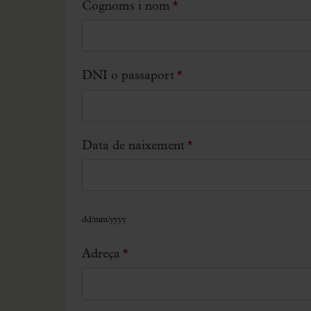
Cognoms i nom
*
DNI o passaport
*
Data de naixement
*
dd/mm/yyyy
Adreça
*