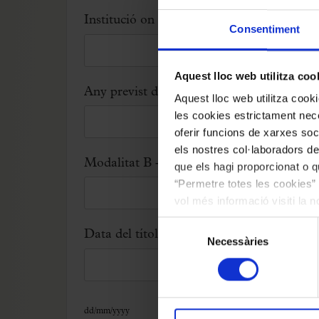
Institució on cursa els estudis de Grau en
Consentiment
Aquest lloc web utilitza coo
Any previst de graduació
Aquest lloc web utilitza coo
les cookies estrictament nece
oferir funcions de xarxes soc
els nostres col·laboradors de
Modalitat B - Doctorand/ Doctor o Màster 
que els hagi proporcionat o qu
“Permetre totes les cookies” 
vol més informació visiti la 
les cookies en qualsevol mo
Selecció
Data del títol de Màster
Necessàries
de
consentiment
dd/mm/yyyy