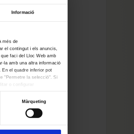
Informació
 A més de
r el contingut i els anuncis,
ús que faci del Lloc Web amb
ar-la amb una altra informació
 En el quadre inferior pot
e "Permetre la selecció". Si
itar o configurar
Màrqueting