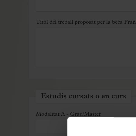
Títol del treball proposat per la beca Fran
Estudis cursats o en curs
Modalitat A - Grau/Màster