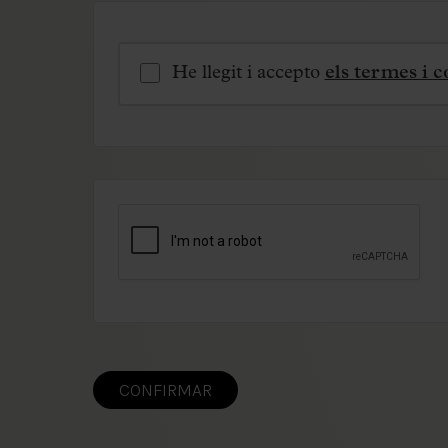
He llegit i accepto
els termes i 
CONFIRMAR