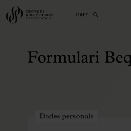
CA
ES
Formulari Be
Dades personals