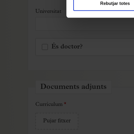
Rebutjar totes
Universitat
És doctor?
Documents adjunts
Currículum
*
Pujar fitxer