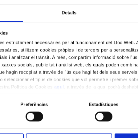
 Musicologia
Detalls
kies
kies estrictament necessàries per al funcionament del Lloc Web.
ssàries, utilitzem cookies pròpies i de tercers per a personalitza
ials i analitzar el trànsit. A més, compartim informació sobre l'
 xarxes socials, publicitat i anàlisi web, els quals poden combin
finalitzat
e hagin recopilat a través de l'ús que hagi fet dels seus serveis.
o seleccionar el tipus de cookies que vol permetre i prémer sobr
nostra Política de Cookies
aquí
, a través de la qual podrà deshabil
ment.
Preferències
Estadístiques